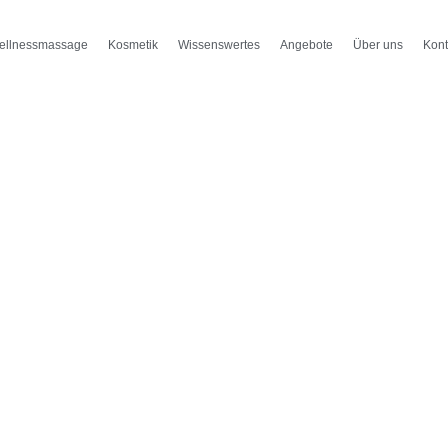
ellnessmassage
Kosmetik
Wissenswertes
Angebote
Über uns
Kont